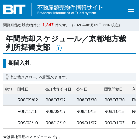
1,347
閲覧可能な競売物件は,
件です。（
2026年08月09日
23
時現在）
年間売却スケジュール／京都地方裁
判所舞鶴支部
期間入札
表は横スクロールで閲覧できます。
農地
開札日
売却実施処分日
公告日
閲覧開始日
入
R08/09/02
R08/07/02
R08/07/30
R08/07/30
R08
R08/11/18
R08/09/17
R08/10/15
R08/10/15
R08
R09/02/10
R08/12/10
R09/01/07
R09/01/07
R09
★は農地専用のスケジュールです。