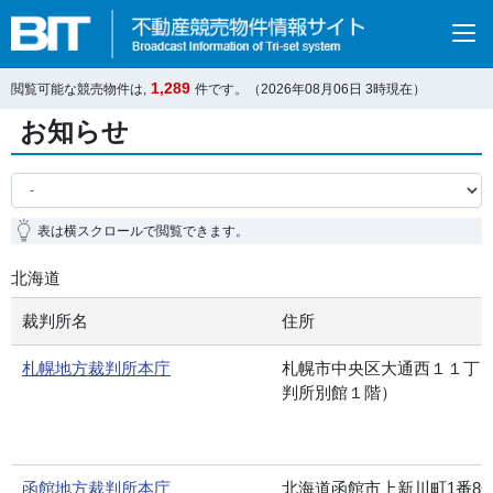
1,289
閲覧可能な競売物件は,
件です。（2026年08月06日 3時現在）
お知らせ
表は横スクロールで閲覧できます。
北海道
裁判所名
住所
札幌地方裁判所本庁
札幌市中央区大通西１１丁
判所別館１階）
函館地方裁判所本庁
北海道函館市上新川町1番8