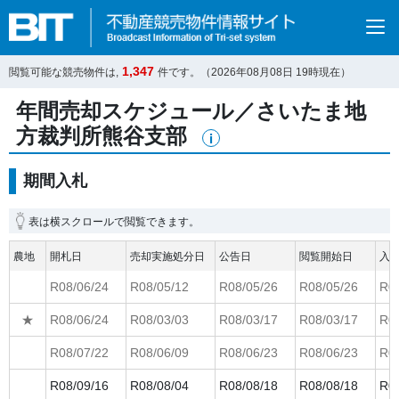
1,347
閲覧可能な競売物件は,
件です。（
2026年08月08日
19
時現在）
年間売却スケジュール／さいたま地
方裁判所熊谷支部
期間入札
表は横スクロールで閲覧できます。
農地
開札日
売却実施処分日
公告日
閲覧開始日
入
R08/06/24
R08/05/12
R08/05/26
R08/05/26
R08
★
R08/06/24
R08/03/03
R08/03/17
R08/03/17
R08
R08/07/22
R08/06/09
R08/06/23
R08/06/23
R08
R08/09/16
R08/08/04
R08/08/18
R08/08/18
R08