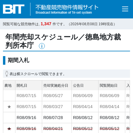
1,347
閲覧可能な競売物件は,
件です。（
2026年08月08日
19
時現在）
年間売却スケジュール／徳島地方裁
判所本庁
期間入札
表は横スクロールで閲覧できます。
農地
開札日
売却実施処分日
公告日
閲覧開始日
入
R08/07/15
R08/05/27
R08/06/09
R08/06/09
R08
★
R08/07/15
R08/03/27
R08/04/14
R08/04/14
R08
R08/09/16
R08/07/28
R08/08/12
R08/08/12
R08
★
R08/09/16
R08/04/21
R08/05/12
R08/05/12
R08