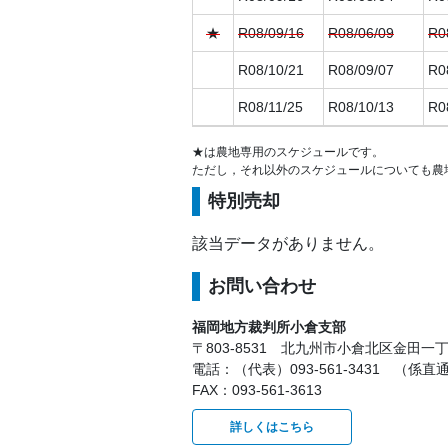
★
R08/09/16
R08/06/09
R0
R08/10/21
R08/09/07
R0
R08/11/25
R08/10/13
R0
R08/12/23
R08/11/10
R0
★は農地専用のスケジュールです。
ただし，それ以外のスケジュールについても農
★
R08/12/23
R08/09/07
R0
特別売却
R09/01/20
R08/12/08
R0
該当データがありません。
R09/02/24
R09/01/12
R0
お問い合わせ
★
R09/02/24
R08/11/10
R0
福岡地方裁判所小倉支部
R09/03/24
R09/02/08
R0
〒803-8531 北九州市小倉北区金田一
R09/04/21
R09/03/09
R0
電話：（代表）093-561-3431 （係直通）0
FAX：093-561-3613
R09/05/26
R09/04/13
R0
詳しくはこちら
★
R09/05/26
R09/02/08
R0