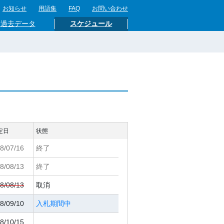
お知らせ
用語集
FAQ
お問い合わせ
過去データ
スケジュール
定日
状態
8/07/16
終了
8/08/13
終了
8/08/13
取消
8/09/10
入札期間中
8/10/15