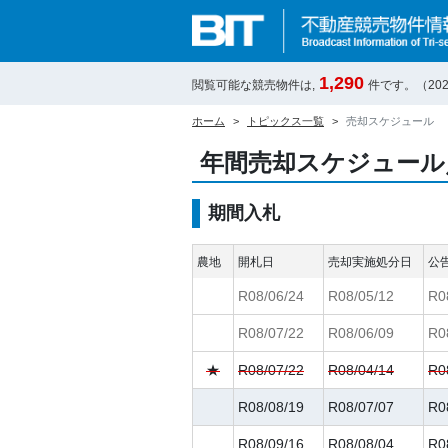
1,290
閲覧可能な競売物件は,
件です。（
20
ホーム
トピックス一覧
売却スケジュール
年間売却スケジュール
期間入札
農地
開札日
売却実施処分日
公
R08/06/24
R08/05/12
R0
R08/07/22
R08/06/09
R0
★
R08/07/22
R08/04/14
R0
R08/08/19
R08/07/07
R0
R08/09/16
R08/08/04
R0